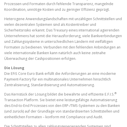
Prozessen und Formaten durch fehlende Transparenz, mangelnde
Koordination, unnötige Kosten und zu geringer Effizienz geprägt.
Heterogene Anwendungslandschaften mit unzähligen Schnittstellen und
vielen dezentralen Systemen sind als Kostentreiber und
Sicherheitsrisiko erkannt. Das Treasury eines international agierenden
Unternehmens hat somit die Herausforderung, viele Bankverbindungen
und Zahlungssysteme in unterschiedlichen Ländern mit vielfältigen
Formaten zu bedienen. Verbunden mit den fehlenden Anbindungen an
viele internationale Banken kann natürlich auch keine zeitnahe
Überwachung der Cashpositionen erfolgen.
Die Lösung
Die EFiS Core Euro Bank erfüllt die Anforderungen an eine moderne
Payment-Factory für ein multinationales Unternehmen hinsichtlich
Zentralisierung, Standardisierung und Automatisierung.
®
Das Kernstück der Lösung bildet die bewährte und effiziente E.F.I.S.
Transaction Platform. Sie bietet eine leistungsfähige Automatisierung
des End-to-End Prozesses von den ERP-/TMS-Systemen zu den Banken
(und zurück) auf der Grundlage von standardisierten Schnittstellen und
einheitlichen Formaten – konform mit Compliance und Audit.
Die Schnittstellen zu allen zahlungsgenerierenden Systemen sind