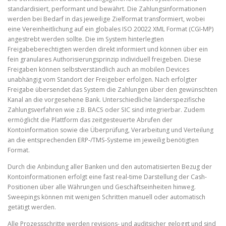
standardisiert, performant und bewährt. Die Zahlungsinformationen
werden bei Bedarf in das jeweilige Zielformat transformiert, wobei
eine Vereinheitlichung auf ein globales ISO 20022 XML Format (CGI-MP)
angestrebt werden sollte. Die im System hinterlegten
Freigabeberechtigten werden direkt informiert und können über ein
fein granulares Authorisierungsprinzip individuell freigeben. Diese
Freigaben können selbstverständlich auch an mobilen Devices
unabhängig vom Standort der Freigeber erfolgen. Nach erfolgter
Freigabe übersendet das System die Zahlungen über den gewünschten
Kanal an die vorgesehene Bank. Unterschiedliche länderspezifische
Zahlungsverfahren wie z.B. BACS oder SIC sind integrierbar. Zudem
ermöglicht die Plattform das zeitgesteuerte Abrufen der
Kontoinformation sowie die Überprüfung, Verarbeitung und Verteilung
an die entsprechenden ERP-/TMS-Systeme im jeweilig benötigten
Format.
Durch die Anbindung aller Banken und den automatisierten Bezug der
Kontoinformationen erfolgt eine fast real-time Darstellung der Cash-
Positionen über alle Währungen und Geschäftseinheiten hinweg.
Sweepings können mit wenigen Schritten manuell oder automatisch
getätigt werden.
Alle Prozessschritte werden revisions- und auditsicher geloggt und sind