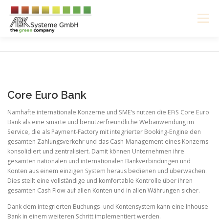
Zum
Inhalt
Menü
springen
ÜBER UNS
SOFTWARE
HARDWARE
KARRIERE
ENGLISH
DEUTSCH
Core Euro Bank
Namhafte internationale Konzerne und SME’s nutzen die EFiS Core Euro
Bank als eine smarte und benutzerfreundliche Webanwendung im
Service, die als Payment-Factory mit integrierter Booking-Engine den
gesamten Zahlungsverkehr und das Cash-Management eines Konzerns
konsolidiert und zentralisiert. Damit können Unternehmen ihre
gesamten nationalen und internationalen Bankverbindungen und
Konten aus einem einzigen System heraus bedienen und überwachen.
Dies stellt eine vollständige und komfortable Kontrolle über ihren
gesamten Cash Flow auf allen Konten und in allen Währungen sicher.
Dank dem integrierten Buchungs- und Kontensystem kann eine Inhouse-
Bank in einem weiteren Schritt implementiert werden.